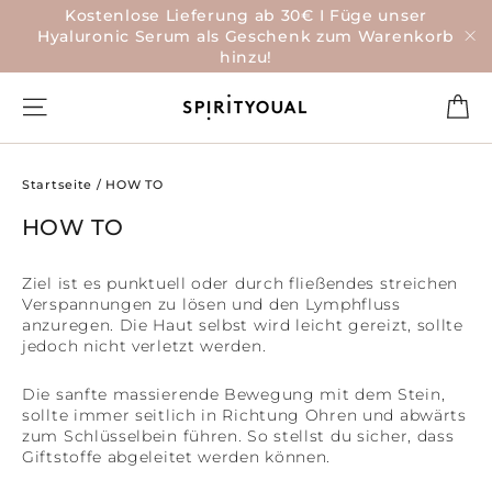
Direkt
Kostenlose Lieferung ab 30€ I Füge unser
zum
Hyaluronic Serum als Geschenk zum Warenkorb
Inhalt
hinzu!
"S
Ei
Seitennavigation
Startseite
/
HOW TO
HOW TO
Ziel ist es punktuell oder durch fließendes streichen
Verspannungen zu lösen und den Lymphfluss
anzuregen. Die Haut selbst wird leicht gereizt, sollte
jedoch nicht verletzt werden.
Die sanfte massierende Bewegung mit dem Stein,
sollte immer seitlich in Richtung Ohren und abwärts
zum Schlüsselbein führen. So stellst du sicher, dass
Giftstoffe abgeleitet werden können.