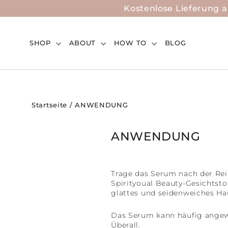
Direkt
Kostenlose Lieferung 
zum
Inhalt
SHOP
ABOUT
HOW TO
BLOG
Startseite
/
ANWENDUNG
ANWENDUNG
Trage das Serum nach der Rein
Spirityoual Beauty-Gesichtsto
glattes und seidenweiches Ha
Das Serum kann häufig angewe
Überall.