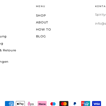
MENU
KONTA
Spirit
SHOP
ABOUT
info@s
HOW TO
rung
BLOG
ng
& Retoure
ungen