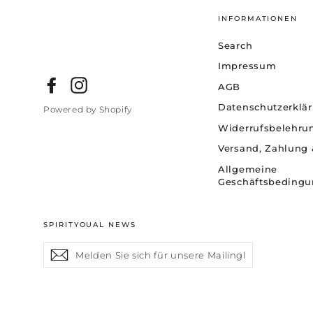
INFORMATIONEN
Search
Impressum
Facebook
Instagram
AGB
Datenschutzerklä
Powered by Shopify
Widerrufsbelehru
Versand, Zahlung 
Allgemeine
Geschäftsbeding
SPIRITYOUAL NEWS
Melden
Abonnieren
Sie
sich
für
unsere