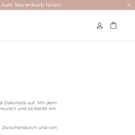
k zum Warenkorb hinzu!
"S
Einkau
Einloggen
d Dekolleté auf. Mit dem
iviert und es bleibt ein
ür Zwischendurch und von