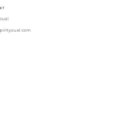
KT
youal
pirityoual.com