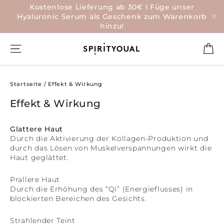
Direkt
Kostenlose Lieferung ab 30€ I Füge unser
zum
Hyaluronic Serum als Geschenk zum Warenkorb
Inhalt
hinzu!
"S
Ei
Seitennavigation
Startseite
/
Effekt & Wirkung
Effekt & Wirkung
Glattere Haut
Durch die Aktivierung der Kollagen-Produktion und
durch das Lösen von Muskelverspannungen wirkt die
Haut geglättet.
Prallere Haut
Durch die Erhöhung des “Qi” (Energieflusses) in
blockierten Bereichen des Gesichts.
Strahlender Teint