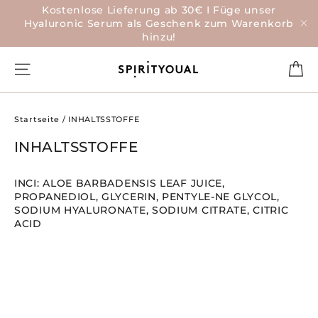
Direkt
Kostenlose Lieferung ab 30€ I Füge unser
zum
Hyaluronic Serum als Geschenk zum Warenkorb
Inhalt
hinzu!
"S
Ei
Seitennavigation
Startseite
/
INHALTSSTOFFE
INHALTSSTOFFE
INCI: ALOE BARBADENSIS LEAF JUICE,
PROPANEDIOL, GLYCERIN, PENTYLE-
NE GLYCOL,
SODIUM HYALURONATE, SODIUM CITRATE, CITRIC
ACID