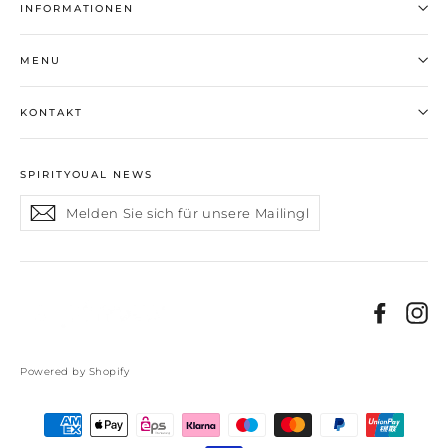
INFORMATIONEN
MENU
KONTAKT
SPIRITYOUAL NEWS
Melden
Abonnieren
Sie
sich
für
unsere
Mailingliste
Faceb
In
an
Powered by Shopify