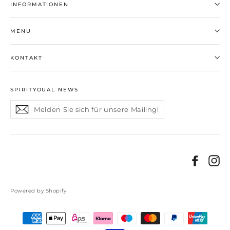
INFORMATIONEN
MENU
KONTAKT
SPIRITYOUAL NEWS
Melden
Abonnieren
Sie
sich
für
unsere
Mailingliste
Faceb
In
an
Powered by Shopify