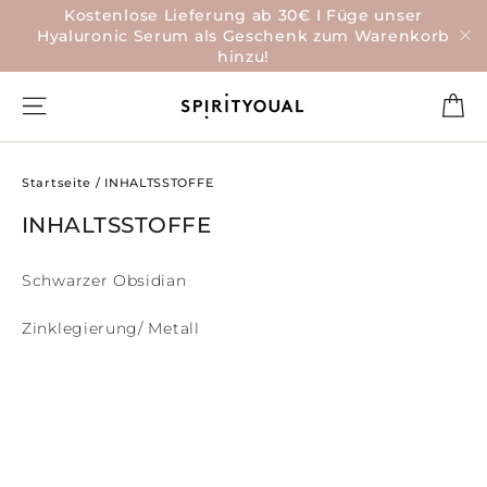
Direkt
Kostenlose Lieferung ab 30€ I Füge unser
zum
Hyaluronic Serum als Geschenk zum Warenkorb
Inhalt
hinzu!
"S
Ei
Seitennavigation
Startseite
/
INHALTSSTOFFE
INHALTSSTOFFE
Schwarzer Obsidian
Zinklegierung/ Metall